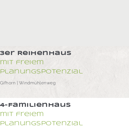
3er Reihenhaus
mit freiem
Planungspotenzial
Gifhorn | Windmühlenweg
4-Familienhaus
mit freiem
Planungspotenzial