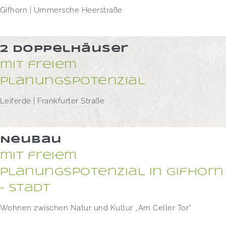
Gifhorn | Ummersche Heerstraße
2 Doppelhäuser
mit freiem
Planungspotenzial
Leiferde | Frankfurter Straße
Neubau
mit freiem
Planungspotenzial in Gifhorn
– Stadt
Wohnen zwischen Natur und Kultur „Am Celler Tor“