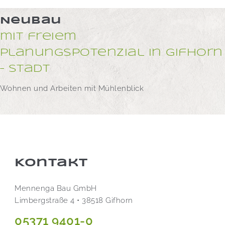
Neubau
mit freiem
Planungspotenzial in Gifhorn
– Stadt
Wohnen und Arbeiten mit Mühlenblick
Kontakt
Mennenga Bau GmbH
Limbergstraße 4 • 38518 Gifhorn
05371 9401-0